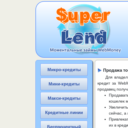
Микро-кредиты
Продажа то
Для владел
кредит за WebM
Мини-кредиты
продавец получ
Продавать
Макси-кредиты
кошелек м
Увеличить
Кредитные линии
сейчас, а
Привлекат
их в креди
Беспроцентный