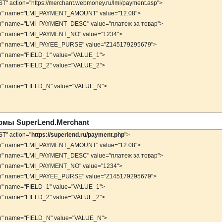
" action="https://merchant.webmoney.ru/lmi/payment.asp">
den" name="LMI_PAYMENT_AMOUNT" value="12.08">
den" name="LMI_PAYMENT_DESC" value="платеж за товар">
den" name="LMI_PAYMENT_NO" value="1234">
den" name="LMI_PAYEE_PURSE" value="Z145179295679">
en" name="FIELD_1" value="VALUE_1">
en" name="FIELD_2" value="VALUE_2">
en" name="FIELD_N" value="VALUE_N">
мы SuperLend.Merchant
T" action="
https://superlend.ru/payment.php
">
den" name="LMI_PAYMENT_AMOUNT" value="12.08">
den" name="LMI_PAYMENT_DESC" value="платеж за товар">
den" name="LMI_PAYMENT_NO" value="1234">
den" name="LMI_PAYEE_PURSE" value="Z145179295679">
en" name="FIELD_1" value="VALUE_1">
en" name="FIELD_2" value="VALUE_2">
en" name="FIELD_N" value="VALUE_N">