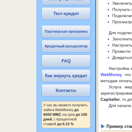
Увеличить
Получать 
Тест-кредит
Подключит
Просматри
Партнерская программа
Для подклю
Заполнить
Настроить
Кредитный калькулятор
Провести 
Дождаться
FAQ
Настройка 
WebMoney
, чт
Как вернуть кредит
методам оплаты
Услуга ме
Контакты
зарегистрирова
Capitaller
, то 
У нас вы можете получить
Для начала
займ в WebMoney
до
6000 WMZ
, на срок
до 100
дней
, с процентной
ставкой
до 0.15 %
.
Пример ста