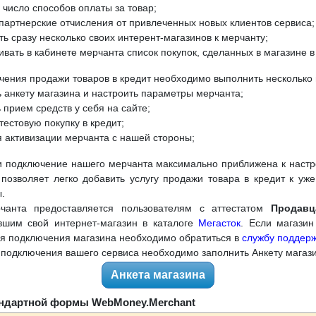
 число способов оплаты за товар;
партнерские отчисления от привлеченных новых клиентов сервиса;
ь сразу несколько своих интерент-магазинов к мерчанту;
вать в кабинете мерчанта список покупок, сделанных в магазине в
чения продажи товаров в кредит необходимо выполнить несколько 
 анкету магазина и настроить параметры мерчанта;
 прием средств у себя на сайте;
тестовую покупку в кредит;
 активизации мерчанта с нашей стороны;
и подключение нашего мерчанта максимально приближена к наст
о позволяет легко добавить услугу продажи товара в кредит к у
.
рчанта предоставляется пользователям с аттестатом
Продавц
вшим свой интернет-магазин в каталоге
Мегасток
. Если магазин
для подключения магазина необходимо обратиться в
службу поддер
 подключения вашего сервиса необходимо заполнить Анкету магаз
Анкета магазина
ндартной формы WebMoney.Merchant